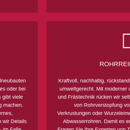
ROHRREI
lneubauten
Kraftvoll, nachhaltig, rücksta
es oder bei
umweltgerecht. Mit moderner 
 gibt viele
und Frästechnik rücken wir sel
ig machen.
von Rohrverstopfung vor
ernes,
Verkrustungen oder Wurzeleinw
 wir Details
Abwasserrohren. Damit es er
- im Falle
Fragen Sie Ihre Experten von T