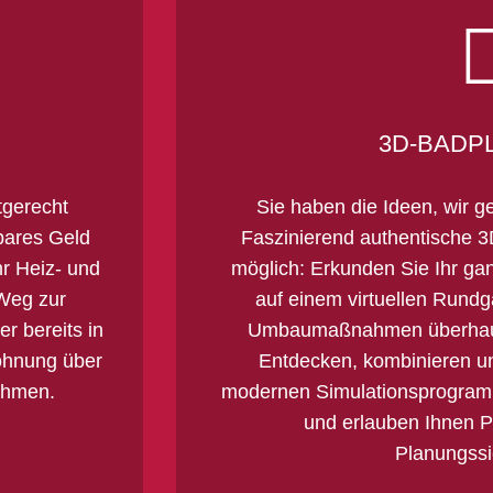
3D-BADP
tgerecht
Sie haben die Ideen, wir g
bares Geld
Faszinierend authentische 
hr Heiz- und
möglich: Erkunden Sie Ihr g
Weg zur
auf einem virtuellen Rundg
r bereits in
Umbaumaßnahmen überhaup
ohnung über
Entdecken, kombinieren un
ehmen.
modernen Simulationsprogramm
und erlauben Ihnen P
Planungssi